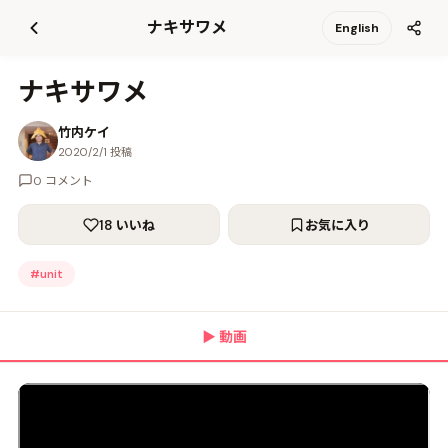
て
ナキサワメ
English
更
新
ナキサワメ
竹内ケイ
2020/2/1 投稿
0 コメント
18 いいね
お気に入り
#
unit
▶
動画