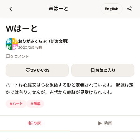
て
Wはーと
English
更
新
Wはーと
おりがみくらぶ（新宮文明）
2020/2/5 投稿
0 コメント
29 いいね
お気に入り
ハートは心臓又は心を象徴する形と定義されています。 起源は定
かでは有りませんが、古代から痕跡が見受けられます。
#
ハート
#
簡単
折り図
▶
動画