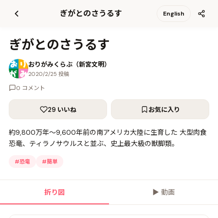
て
ぎがとのさうるす
English
更
新
ぎがとのさうるす
おりがみくらぶ（新宮文明）
2020/2/25 投稿
0 コメント
29 いいね
お気に入り
約9,800万年～9,600年前の南アメリカ大陸に生育した 大型肉食
恐竜、ティラノサウルスと並ぶ、史上最大級の獣脚類。
#
恐竜
#
簡単
折り図
▶
動画