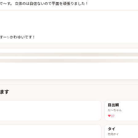
で〜す。 立体のは自信ないので平面を頑張りました！
すー✨かわゆいです！
ます
目出鯛
だ〜ちゃん
37
タイ
竹内ケイ