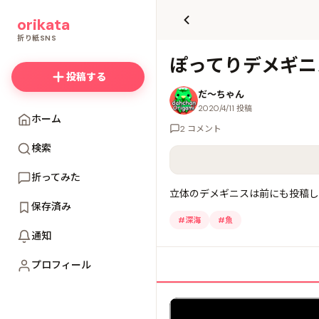
て
orikata
更
新
折り紙SNS
ぽってりデメギニ
投稿する
だ〜ちゃん
2020/4/11 投稿
ホーム
2 コメント
検索
折ってみた
立体のデメギニスは前にも投稿し
保存済み
#
深海
#
魚
通知
プロフィール