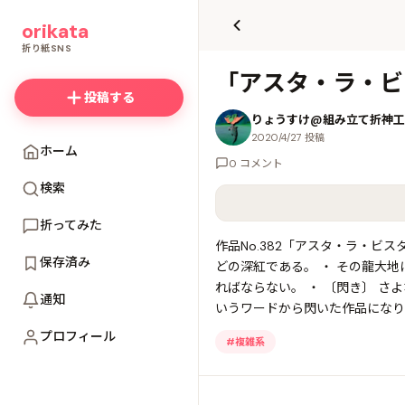
て
orikata
更
新
折り紙SNS
「アスタ・ラ・ビス
投稿する
りょうすけ@組み立て折神工房Ass
2020/4/27 投稿
ホーム
0 コメント
検索
折ってみた
作品No.382「アスタ・ラ・ビ
保存済み
どの深紅である。 ・ その龍大
ればならない。 ・ 〔閃き〕 
通知
いうワードから閃いた作品になり
プロフィール
#
複雑系