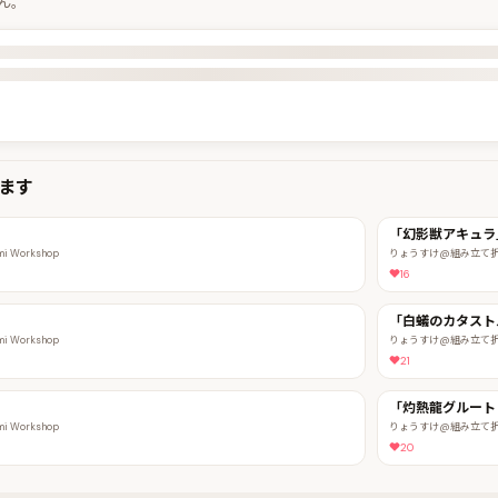
ん。
ます
「幻影獣アキュラ」
 Workshop
りょうすけ@組み立て折神工房A
16
「白蟻のカタストル
 Workshop
りょうすけ@組み立て折神工房A
21
「灼熱龍グルート
 Workshop
りょうすけ@組み立て折神工房A
20