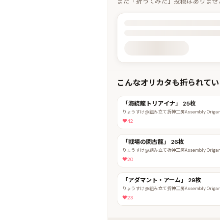
まだ「折ってみた」投稿はありませ
投稿詳細を読み込んでいます
こんなオリカタも折られてい
「海統龍トリアイナ」 25枚
りょうすけ@組み立て折神工房Assembly Origami
42
「戦場の閑古龍」 26枚
りょうすけ@組み立て折神工房Assembly Origami
20
「アダマント・アーム」 29枚
りょうすけ@組み立て折神工房Assembly Origami
23