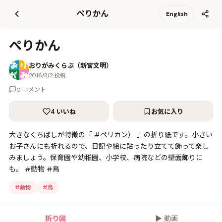
て
ぺりかん
English
更
新
ぺりかん
おりがみくらぶ（新宮文明）
2016/8/2 投稿
0 コメント
4 いいね
お気に入り
大きなくちばしが特徴の「 #ペリカン） 」の折り紙です。小さい
お子さんにも折れるので、日記や絵に貼ったり立てて飾って楽し
みましょう。保育園や幼稚園、小学校、病院などの壁面飾りに
も。 #動物 #鳥
#
動物
#
鳥
折り図
▶
動画