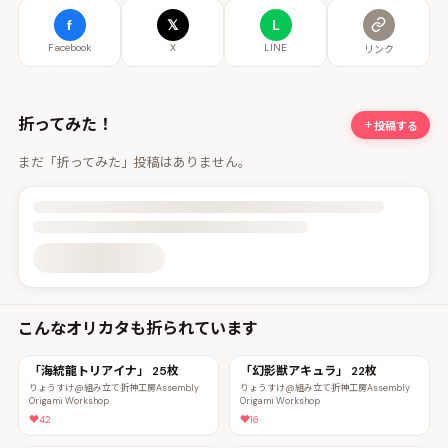
f
𝕏
L
Facebook
X
LINE
リンク
折ってみた！
投稿する
まだ「折ってみた」投稿はありません。
投稿詳細を読み込んでいます
こんなオリカタも折られています
「海統龍トリアイナ」 25枚
「幻影獣アキュラ」 22枚
りょうすけ@組み立て折神工房Assembly
りょうすけ@組み立て折神工房Assembly
Origami Workshop
Origami Workshop
42
16