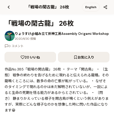
て
「戦場の閑古龍」 26枚
English
更
新
「戦場の閑古龍」 26枚
りょうすけ@組み立て折神工房Assembly Origami Workshop
2020/4/30 投稿
0 コメント
20 いいね
お気に入り
作品No.385「戦場の閑古龍」 26枚 ・ テーマ「閑古鳥」 ・ 〔生
態〕 戦争の終わりを告げるために現れると伝えられる龍種。その
龍鳴くところには、数多の命の亡骸が転がっている。 ・ なぜそ
のタイミングで現れるのかは未だ解明されていないが、一説によ
ると生命の死期を悟る能力があるからとされている。 ・ 〔閃
き〕 静まりかえっている様子を閑古鳥が鳴くという例えがありま
すが、実際にどんな様子なのかを想像した時に閃いた作品になり
ます😁