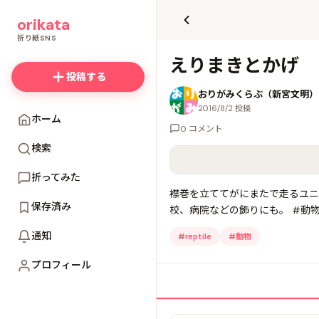
て
orikata
更
新
折り紙SNS
えりまきとかげ
投稿する
おりがみくらぶ（新宮文明）
2016/8/2 投稿
ホーム
0 コメント
検索
折ってみた
襟巻を立ててがにまたで走るユニ
保存済み
校、病院などの飾りにも。 #動物
通知
#
reptile
#
動物
プロフィール