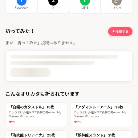
f
𝕏
L
Facebook
X
LINE
リンク
折ってみた！
投稿する
まだ「折ってみた」投稿はありません。
投稿詳細を読み込んでいます
こんなオリカタも折られています
「白蟻のカタストル」 15枚
「アダマント・アーム」 29枚
りょうすけ@組み立て折神工房Assembly
りょうすけ@組み立て折神工房Assembly
Origami Workshop
Origami Workshop
21
23
「海統龍トリアイナ」 25枚
「傾林龍スラント」 21枚