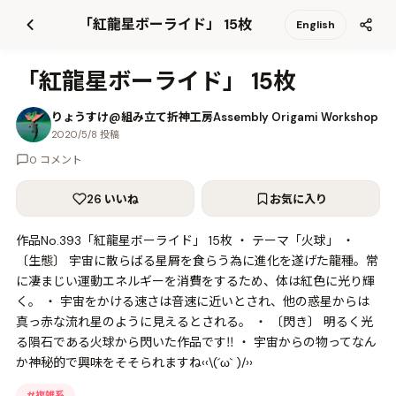
て
「紅龍星ボーライド」 15枚
English
更
新
「紅龍星ボーライド」 15枚
りょうすけ@組み立て折神工房Assembly Origami Workshop
2020/5/8 投稿
0 コメント
26 いいね
お気に入り
作品No.393「紅龍星ボーライド」 15枚 ・ テーマ「火球」 ・
〔生態〕 宇宙に散らばる星屑を食らう為に進化を遂げた龍種。常
に凄まじい運動エネルギーを消費をするため、体は紅色に光り輝
く。 ・ 宇宙をかける速さは音速に近いとされ、他の惑星からは
真っ赤な流れ星のように見えるとされる。 ・ 〔閃き〕 明るく光
る隕石である火球から閃いた作品です‼️ ・ 宇宙からの物ってなん
か神秘的で興味をそそられますね‹‹\(´ω` )/››
#
複雑系