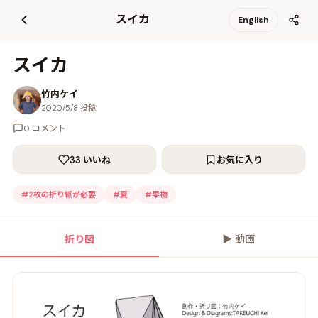
て
スイカ
English
更
新
スイカ
竹内ケイ
2020/5/8 投稿
0 コメント
33 いいね
お気に入り
#
2枚の折り紙が必要
#
夏
#
果物
折り図
▶
動画