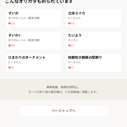
こんなオリカタも折られています
すいか
立体スイカ
おりがみくらぶ（新宮文明）
だ〜ちゃん
23
55
すいか2
たいよう
おりがみくらぶ（新宮文明）
カミキィ
20
57
ひまわりのオーナメント
桔梗咲き朝顔の壁飾り
だ〜ちゃん
だ〜ちゃん
41
47
無断転載、無断利用禁止。
すべての折り紙の著作権は、その投稿者に帰属します。
ページトップへ