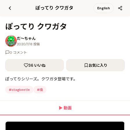
て
ぽってり クワガタ
English
更
新
ぽってり クワガタ
だ〜ちゃん
2020/7/18 投稿
0 コメント
36 いいね
お気に入り
ぽってりシリーズ。クワガタ登場です。
#
stagbeetle
#
虫
▶
動画