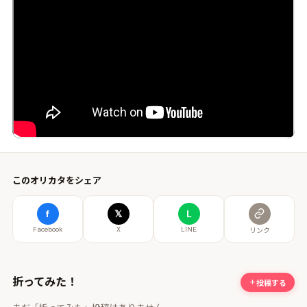
このオリカタをシェア
f
𝕏
L
Facebook
X
LINE
リンク
折ってみた！
投稿する