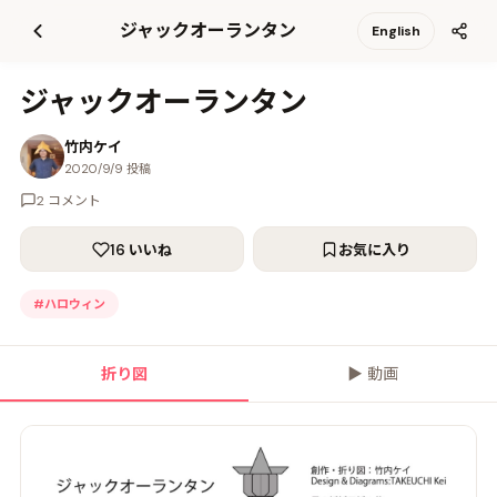
て
ジャックオーランタン
English
更
新
ジャックオーランタン
竹内ケイ
2020/9/9 投稿
2 コメント
16 いいね
お気に入り
#
ハロウィン
折り図
▶
動画