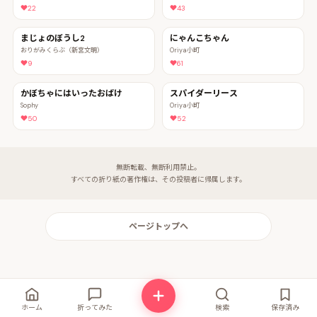
22
43
まじょのぼうし2
にゃんこちゃん
おりがみくらぶ（新宮文明）
Oriya小町
9
61
かぼちゃにはいったおばけ
スパイダーリース
Sophy
Oriya小町
50
52
無断転載、無断利用禁止。
すべての折り紙の著作権は、その投稿者に帰属します。
ページトップへ
ホーム
折ってみた
検索
保存済み