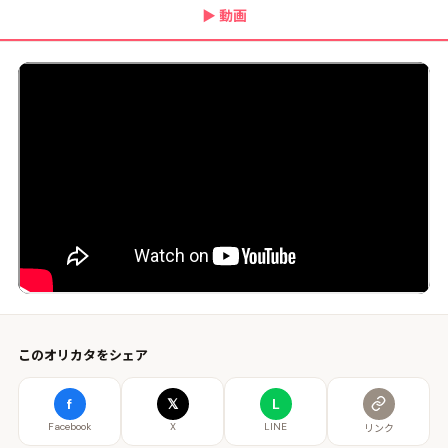
▶
動画
このオリカタをシェア
f
𝕏
L
Facebook
X
LINE
リンク