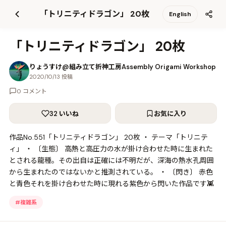
て
「トリニティドラゴン」 20枚
English
更
新
「トリニティドラゴン」 20枚
りょうすけ@組み立て折神工房Assembly Origami Workshop
2020/10/13 投稿
0 コメント
32 いいね
お気に入り
作品No.551「トリニティドラゴン」 20枚 ・ テーマ「トリニテ
ィ」 ・ 〔生態〕 高熱と高圧力の水が掛け合わせた時に生まれた
とされる龍種。その出自は正確には不明だが、深海の熱水孔周囲
から生まれたのではないかと推測されている。 ・ 〔閃き〕 赤色
と青色それを掛け合わせた時に現れる紫色から閃いた作品です👾
#
複雑系