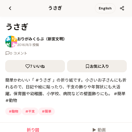
て
うさぎ
English
更
新
うさぎ
おりがみくらぶ（新宮文明）
2016/8/3 投稿
0 コメント
7 いいね
お気に入り
簡単かわいい「 #うさぎ 」の折り紙です。小さいお子さんにも折
れるので、日記や絵に貼ったり、干支の飾りや年賀状にも大活
躍。保育園や幼稚園、小学校、病院などの壁面飾りにも。 #簡単
#動物
#
動物
#
干支
#
簡単
折り図
▶
動画