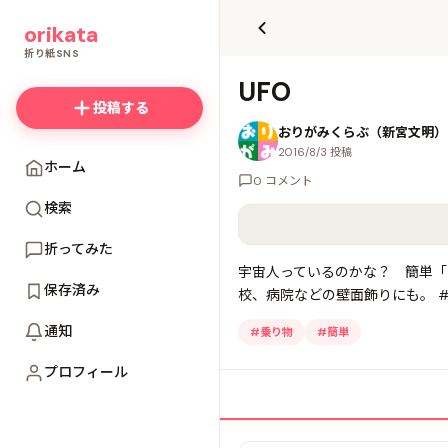
て
orikata
更
新
折り紙SNS
UFO
投稿する
おりがみくらぶ（新宮文明）
2016/8/3 投稿
ホーム
0 コメント
検索
折ってみた
宇宙人っているのかな？ 簡単「
保存済み
校、病院などの壁面飾りにも。 #
通知
#
乗り物
#
簡単
プロフィール