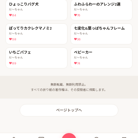
ひょっこりパグ犬
ふわふらわーのアレンジ2選
だ〜ちゃん
だ〜ちゃん
84
76
ぽってりカクレクマノミ2
七変化&葉っぱちゃんフレーム
だ〜ちゃん
だ〜ちゃん
58
36
いちごパフェ
ベビーカー
だ〜ちゃん
だ〜ちゃん
89
74
無断転載、無断利用禁止。
すべての折り紙の著作権は、その投稿者に帰属します。
ページトップへ