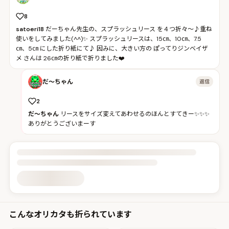
8
satoeri18
だーちゃん先生の、スプラッシュリース を４つ折々～♪重ね
使いをしてみました(^^)✨ スプラッシュリースは、15㎝、10㎝、7.5
㎝、5㎝ にした折り紙にて♪ 因みに、大きい方の ぽってりジンベイザ
メ さんは 26㎝の折り紙で折りました❤️
だ〜ちゃん
返信
2
だ〜ちゃん
リースをサイズ変えてあわせるのほんとすてきー✨✨✨
ありがとうございまーす
投稿詳細を読み込んでいます
こんなオリカタも折られています