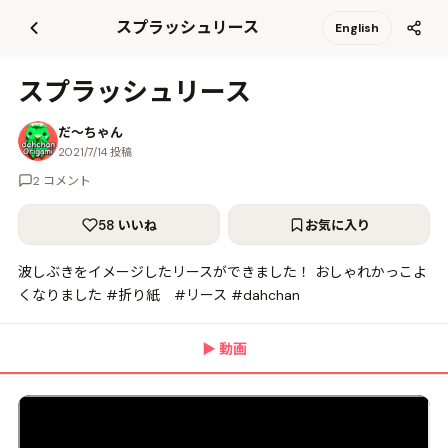
て
スプラッシュリース
English
更
新
スプラッシュリース
だ〜ちゃん
2021/7/14 投稿
2 コメント
58 いいね
お気に入り
波しぶきをイメージしたリースができました！ おしゃれかっこよ
くなりました #折り紙 #リース #dahchan
▶
動画