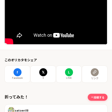
このオリカタをシェア
f
𝕏
L
Facebook
X
LINE
リンク
折ってみた！
投稿する
satoeri18