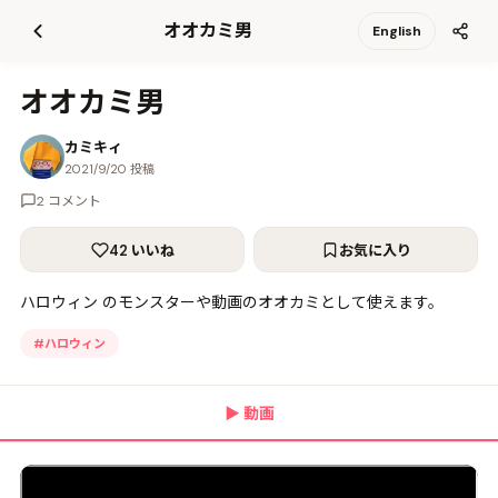
て
オオカミ男
English
更
新
オオカミ男
カミキィ
2021/9/20 投稿
2 コメント
42 いいね
お気に入り
ハロウィン のモンスターや動画のオオカミとして使えます。
#
ハロウィン
▶
動画