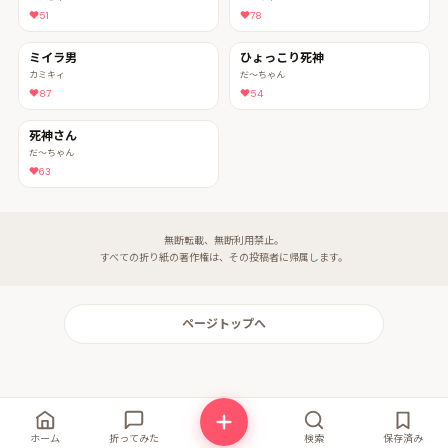
51
78
ミイラ男
ひょっこり死神
カミキィ
だ〜ちゃん
87
54
死神さん
だ〜ちゃん
63
無断転載、無断利用禁止。
すべての折り紙の著作権は、その投稿者に帰属します。
ページトップへ
ホーム
折ってみた
検索
保存済み