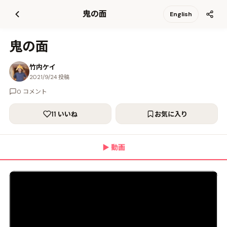
て
鬼の面
English
更
新
鬼の面
竹内ケイ
2021/9/24 投稿
0 コメント
11 いいね
お気に入り
▶
動画