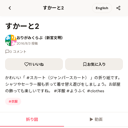
て
すかーと2
English
更
新
すかーと2
おりがみくらぶ（新宮文明）
2016/8/3 投稿
0 コメント
11 いいね
お気に入り
かわいい「 #スカート（ジャンパースカート） 」の折り紙です。
シャツやセーラー服も折って着せ替え遊びをしましょう。お部屋
の飾っても楽しいですね。 #洋服 #ようふく #clothes
#
衣服
折り図
▶
動画