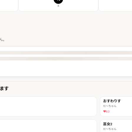
X
ん。
ます
おすわりす
だ〜ちゃん
63
巫女2
だ〜ちゃん