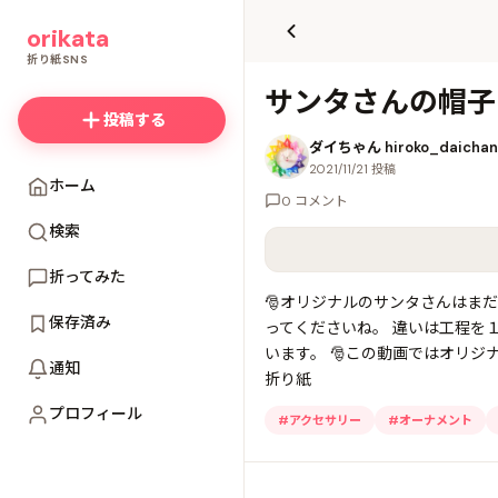
て
orikata
更
新
折り紙SNS
サンタさんの帽子
投稿する
ダイちゃん hiroko_daichan
2021/11/21 投稿
ホーム
0 コメント
検索
折ってみた
🎅オリジナルのサンタさんはま
保存済み
ってくださいね。 違いは工程を１
います。 🎅この動画ではオリジ
通知
折り紙
プロフィール
#
アクセサリー
#
オーナメント