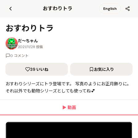
て
おすわりトラ
English
更
新
おすわりトラ
だ〜ちゃん
2021/11/28 投稿
0 コメント
39 いいね
お気に入り
おすわりシリーズにトラ登場です。 写真のようにお正月飾りに。
それ以外でも動物シリーズとしても使ってね💕
▶
動画