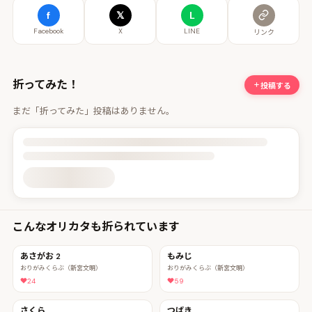
f
𝕏
L
Facebook
X
LINE
リンク
折ってみた！
投稿する
まだ「折ってみた」投稿はありません。
投稿詳細を読み込んでいます
こんなオリカタも折られています
あさがお 2
もみじ
おりがみくらぶ（新宮文明）
おりがみくらぶ（新宮文明）
24
59
さくら
つばき