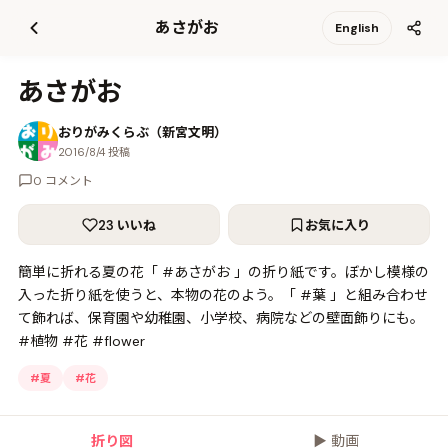
て
あさがお
English
更
新
あさがお
おりがみくらぶ（新宮文明）
2016/8/4 投稿
0 コメント
23 いいね
お気に入り
簡単に折れる夏の花「 #あさがお 」の折り紙です。ぼかし模様の
入った折り紙を使うと、本物の花のよう。「 #葉 」と組み合わせ
て飾れば、保育園や幼稚園、小学校、病院などの壁面飾りにも。
#植物 #花 #flower
#
夏
#
花
折り図
▶
動画