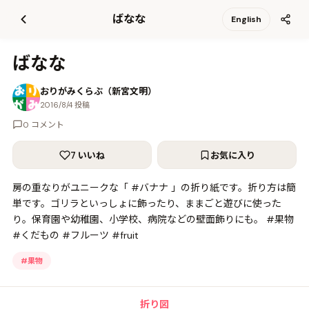
て
ばなな
English
更
新
ばなな
おりがみくらぶ（新宮文明）
2016/8/4 投稿
0 コメント
7 いいね
お気に入り
房の重なりがユニークな「 #バナナ 」の折り紙です。折り方は簡
単です。ゴリラといっしょに飾ったり、ままごと遊びに使った
り。保育園や幼稚園、小学校、病院などの壁面飾りにも。 #果物
#くだもの #フルーツ #fruit
#
果物
折り図