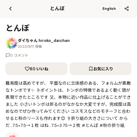
て
とんぼ
English
更
新
とんぼ
ダイちゃん hiroko_daichan
2022/9/17 投稿
0 コメント
80 いいね
お気に入り
難易度は高めですが、 平面なのに立体感のある、フォルムが素敵
なトンボです✨ ☝️ポイントは、トンボの特徴であるよく動く頭が
表現できたところです 又、本物に近い作品に仕上げることができ
ました 小さいトンボは折るのがなかなか大変ですが、完成度は高
めなのでぜひ作ってみてください コスモスなどのモチーフと合わ
せると秋のリースも作れます😊 ☝️折り紙の大きさについて から
だ…7.5×7.5→１枚 はね…7.5×3.75→２枚 #とんぼ #秋の折り紙
#
秋