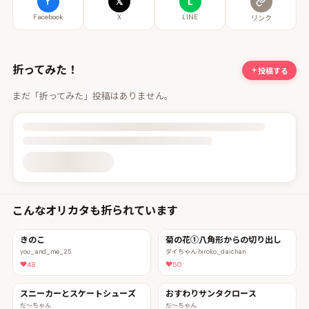
f
𝕏
L
Facebook
X
LINE
リンク
折ってみた！
投稿する
まだ「折ってみた」投稿はありません。
投稿詳細を読み込んでいます
こんなオリカタも折られています
きのこ
菊の花①八角形からの切り出し
you_and_me_25
ダイちゃん hiroko_daichan
48
50
スニーカーとスケートシューズ
おすわりサンタクロース
だ〜ちゃん
だ〜ちゃん