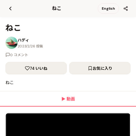
て
ねこ
English
更
新
ねこ
ハディ
2023/2/26 投稿
0 コメント
74 いいね
お気に入り
ねこ
▶
動画