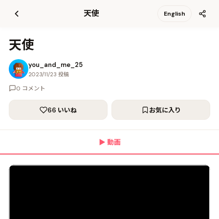
て
天使
English
更
新
天使
you_and_me_25
2023/11/23 投稿
0 コメント
66 いいね
お気に入り
▶
動画