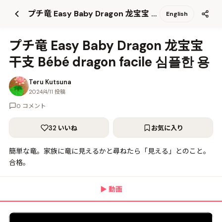
て
プチ竜 Easy Baby Dragon 龙宝宝 干支 Bébé dragon facile 심플한 용
English
更
新
プチ竜 Easy Baby Dragon 龙宝宝
干支 Bébé dragon facile 심플한 용
Teru Kutsuna
2024/4/11 投稿
0 コメント
32 いいね
お気に入り
簡単な竜。家族に竜に見えるかと尋ねたら「見える」とのこと。
合格。
▶
動画