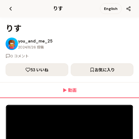
て
りす
English
更
新
りす
you_and_me_25
2024/8/26 投稿
0 コメント
53 いいね
お気に入り
▶
動画