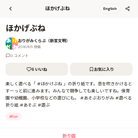
て
ほかげぶね
English
更
新
ほかげぶね
おりがみくらぶ（新宮文明）
2016/8/5 投稿
0 コメント
6 いいね
お気に入り
楽しく遊べる「 #ほかけぶね 」の折り紙です。息を吹きかけると
すーっと前に進みます。みんなで競争しても楽しいですね。保育
園や幼稚園、小学校などの遊びにも。 #あそぶおりがみ #遊べる
折り紙 #あそぶ #遊ぶ
#
fun
折り図