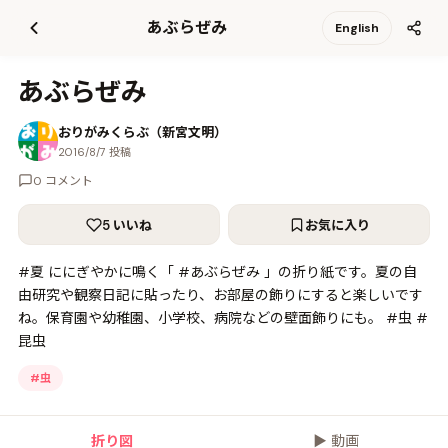
て
あぶらぜみ
English
更
新
あぶらぜみ
おりがみくらぶ（新宮文明）
2016/8/7 投稿
0 コメント
5 いいね
お気に入り
#夏 ににぎやかに鳴く「 #あぶらぜみ 」の折り紙です。夏の自
由研究や観察日記に貼ったり、お部屋の飾りにすると楽しいです
ね。保育園や幼稚園、小学校、病院などの壁面飾りにも。 #虫 #
昆虫
#
虫
折り図
▶
動画