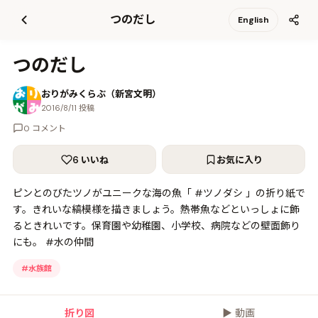
て
つのだし
English
更
新
つのだし
おりがみくらぶ（新宮文明）
2016/8/11 投稿
0 コメント
6 いいね
お気に入り
ピンとのびたツノがユニークな海の魚「 #ツノダシ 」の折り紙で
す。きれいな縞模様を描きましょう。熱帯魚などといっしょに飾
るときれいです。保育園や幼稚園、小学校、病院などの壁面飾り
にも。 #水の仲間
#
水族館
折り図
▶
動画