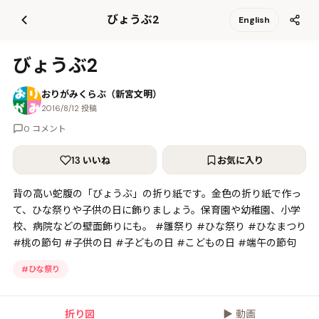
て
びょうぶ2
English
更
新
びょうぶ2
おりがみくらぶ（新宮文明）
2016/8/12 投稿
0 コメント
13 いいね
お気に入り
背の高い蛇腹の「びょうぶ」の折り紙です。金色の折り紙で作っ
て、ひな祭りや子供の日に飾りましょう。保育園や幼稚園、小学
校、病院などの壁面飾りにも。 #雛祭り #ひな祭り #ひなまつり
#桃の節句 #子供の日 #子どもの日 #こどもの日 #端午の節句
#
ひな祭り
折り図
▶
動画