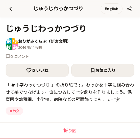
て
じゅうじわっかつづり
English
更
新
じゅうじわっかつづり
おりがみくらぶ（新宮文明）
2016/8/14 投稿
0 コメント
12 いいね
お気に入り
「 #十字わっかつづり 」の折り紙です。わっかを十字に組み合わ
せて糸でつなげます。笹につるして七夕飾りを作りましょう。保
育園や幼稚園、小学校、病院などの壁面飾りにも。 #七夕
#
七夕
折り図