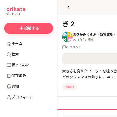
て
orikata
更
新
折り紙SNS
き 2
投稿する
おりがみくらぶ（新宮文明）
2016/8/15 投稿
ホーム
0 コメント
検索
折ってみた
大きさを変えたユニットを組み合
保存済み
どのクリスマスの飾りに。 #ユ
通知
#
unit
プロフィール