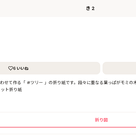
き 2
6 いいね
わせて作る「 #ツリー 」の折り紙です。段々に重なる葉っぱがモミの
ニット折り紙
折り図