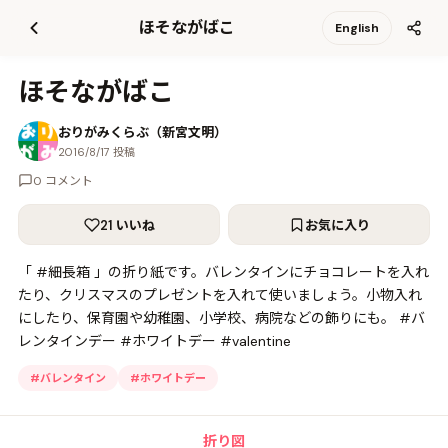
て
ほそながばこ
English
更
新
ほそながばこ
おりがみくらぶ（新宮文明）
2016/8/17 投稿
0 コメント
21 いいね
お気に入り
「 #細長箱 」の折り紙です。バレンタインにチョコレートを入れ
たり、クリスマスのプレゼントを入れて使いましょう。小物入れ
にしたり、保育園や幼稚園、小学校、病院などの飾りにも。 #バ
レンタインデー #ホワイトデー #valentine
#
バレンタイン
#
ホワイトデー
折り図