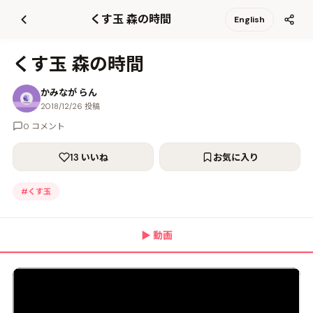
て
くす玉 森の時間
English
更
新
くす玉 森の時間
かみなが らん
2018/12/26 投稿
0 コメント
13 いいね
お気に入り
#
くす玉
▶
動画