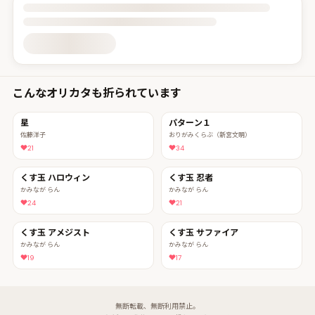
投稿詳細を読み込んでいます
こんなオリカタも折られています
星
パターン１
佐藤洋子
おりがみくらぶ（新宮文明）
21
34
くす玉 ハロウィン
くす玉 忍者
かみなが らん
かみなが らん
24
21
くす玉 アメジスト
くす玉 サファイア
かみなが らん
かみなが らん
19
17
無断転載、無断利用禁止。