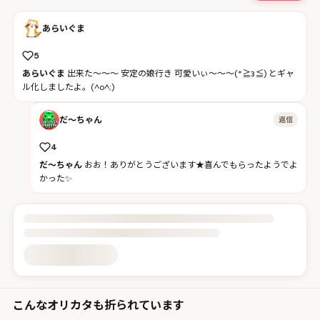
あらいぐま
5
あらいぐま
出来た～～～ 安定の娘行き 可愛いぃ～～～(*≧з≦) とギャ
ル化しましたよ。(^o^;)
だ〜ちゃん
返信
4
だ〜ちゃん
おお！ありがとうございます★喜んでもらったようでよ
かった✨
投稿詳細を読み込んでいます
こんなオリカタも折られています