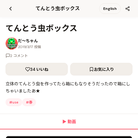
て
てんとう虫ボックス
English
更
新
てんとう虫ボックス
だ〜ちゃん
2019/3/17 投稿
2 コメント
34 いいね
お気に入り
立体のてんとう虫を作ってたら箱にもなりそうだったので箱にし
ちゃいましたあ★
#
use
#
春
▶
動画