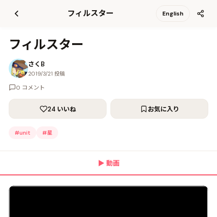
て
フィルスター
English
更
新
フィルスター
さくB
2019/3/21 投稿
0 コメント
24 いいね
お気に入り
#
unit
#
星
▶
動画