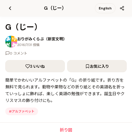
て
G（じー）
English
更
新
G（じー）
おりがみくらぶ（新宮文明）
2016/7/31 投稿
0 コメント
3 いいね
お気に入り
簡単でかわいいアルファベットの「G」の折り紙です。折り方を
無料で見られます。動物や果物などの折り紙とその英語名を折っ
ていっしょに飾れば、楽しく英語の勉強ができます。誕生日やク
リスマスの飾り付けにも。
#
アルファベット
折り図