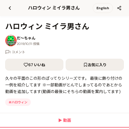
て
ハロウィン ミイラ男さん
English
更
新
ハロウィン ミイラ男さん
だ〜ちゃん
2019/10/11 投稿
1 コメント
67 いいね
お気に入り
久々の平面のこの形のぽってりシリーズです。 最後に飾り付けの
一例を紹介してます ※一部動画がとんでしまってるのであとから
動画を追加してます(動画の最後にそちらの動画を案内してます)
#
ハロウィン
▶
動画