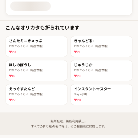
こんなオリカタも折られています
さんたミニきゃっぷ
きゃんどる1
おりがみくらぶ（新宮文明）
おりがみくらぶ（新宮文明）
20
21
ほしのぼうし
じゅうじか
おりがみくらぶ（新宮文明）
おりがみくらぶ（新宮文明）
16
23
えっぐすたんど
インスタント☆スター
おりがみくらぶ（新宮文明）
Oriya小町
27
28
無断転載、無断利用禁止。
すべての折り紙の著作権は、その投稿者に帰属します。