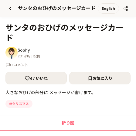
て
サンタのおひげのメッセージカード
English
更
新
サンタのおひげのメッセージカー
ド
Sophy
2019/11/3 投稿
0 コメント
47 いいね
お気に入り
大きなおひげの部分に メッセージが書けます。
#
クリスマス
折り図