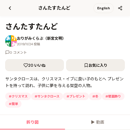
て
さんたすたんど
English
更
新
さんたすたんど
おりがみくらぶ（新宮文明）
2019/11/24 投稿
0 コメント
20 いいね
お気に入り
サンタクロースは、クリスマス・イブに良い子のもとへ プレゼン
トを持って訪れ、子供に夢を与える架空の人物。
#
クリスマス
#
サンタクロース
#
プレゼント
#
冬
#
壁面飾り
#
簡単
折り図
▶
動画