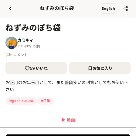
て
ねずみのぽち袋
English
更
新
ねずみのぽち袋
カミキィ
2019/12/1 投稿
2 コメント
59 いいね
お気に入り
お正月のお年玉用として、また普段使いの封筒としてもお使い下
さい
#
pochibukuro
#
子年
▶
動画