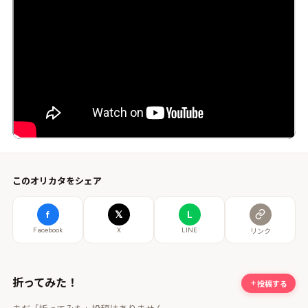
このオリカタをシェア
f
𝕏
L
Facebook
X
LINE
リンク
折ってみた！
投稿する