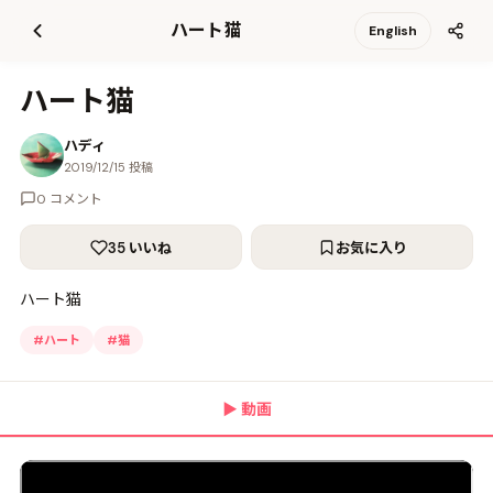
て
ハート猫
English
更
新
ハート猫
ハディ
2019/12/15 投稿
0 コメント
35 いいね
お気に入り
ハート猫
#
ハート
#
猫
▶
動画