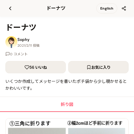
て
ドーナツ
English
更
新
ドーナツ
Sophy
2021/2/11 投稿
0 コメント
56 いいね
お気に入り
いくつか作成してメッセージを書いたポチ袋から少し覗かせると
かわいいです。
折り図