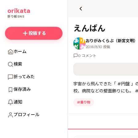
て
orikata
更
新
折り紙SNS
えんばん
投稿する
おりがみくらぶ（新宮文明）
2016/8/10 投稿
ホーム
0 コメント
検索
折ってみた
宇宙から飛んできた「 #円盤 
保存済み
校、病院などの壁面飾りにも。 
通知
#
乗り物
プロフィール