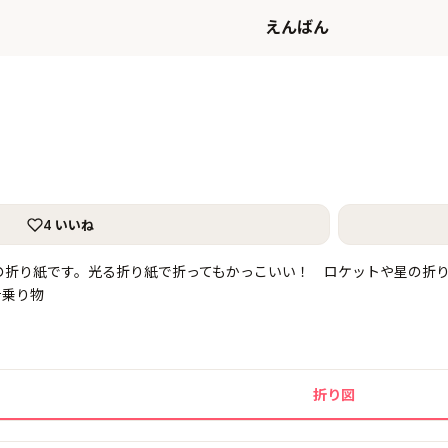
えんばん
4 いいね
」の折り紙です。光る折り紙で折ってもかっこいい！ ロケットや星の折
#乗り物
折り図