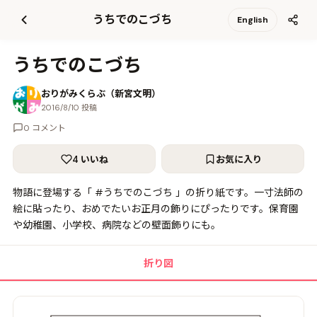
て
うちでのこづち
English
更
新
うちでのこづち
おりがみくらぶ（新宮文明）
2016/8/10 投稿
0 コメント
4 いいね
お気に入り
物語に登場する「 #うちでのこづち 」の折り紙です。一寸法師の
絵に貼ったり、おめでたいお正月の飾りにぴったりです。保育園
や幼稚園、小学校、病院などの壁面飾りにも。
折り図