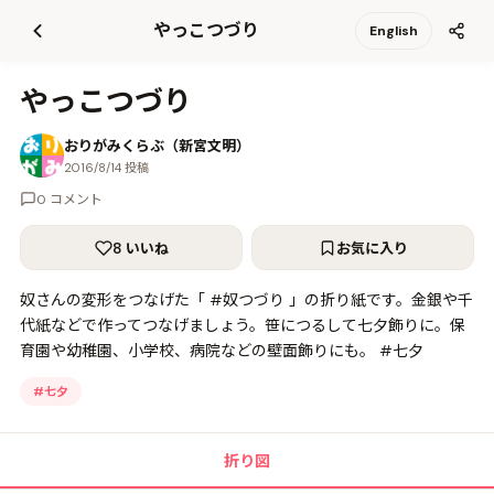
て
やっこつづり
English
更
新
やっこつづり
おりがみくらぶ（新宮文明）
2016/8/14 投稿
0 コメント
8 いいね
お気に入り
奴さんの変形をつなげた「 #奴つづり 」の折り紙です。金銀や千
代紙などで作ってつなげましょう。笹につるして七夕飾りに。保
育園や幼稚園、小学校、病院などの壁面飾りにも。 #七夕
#
七夕
折り図