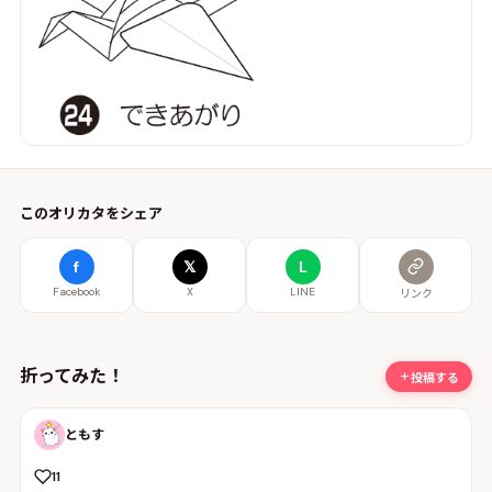
このオリカタをシェア
f
𝕏
L
Facebook
X
LINE
リンク
折ってみた！
投稿する
ともす
11