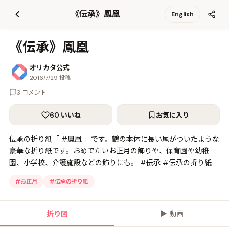
て
《伝承》鳳凰
English
更
新
《伝承》鳳凰
オリカタ公式
2016/7/29 投稿
3 コメント
60 いいね
お気に入り
伝承の折り紙「 #鳳凰 」です。鶴の本体に長い尾がついたような
豪華な折り紙です。おめでたいお正月の飾りや、保育園や幼稚
園、小学校、介護施設などの飾りにも。 #伝承 #伝承の折り紙
#
お正月
#
伝承の折り紙
折り図
▶
動画