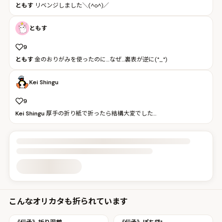
ともす
リベンジしました＼(^o^)／
ともす
9
ともす
金のおりがみを使ったのに…なぜ…裏表が逆に(°_°)
Kei Shingu
9
Kei Shingu
厚手の折り紙で折ったら結構大変でした…
投稿詳細を読み込んでいます
こんなオリカタも折られています