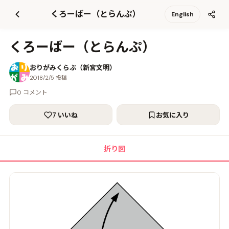
て
くろーばー（とらんぷ）
English
更
新
くろーばー（とらんぷ）
おりがみくらぶ（新宮文明）
2018/2/5 投稿
0 コメント
7 いいね
お気に入り
折り図